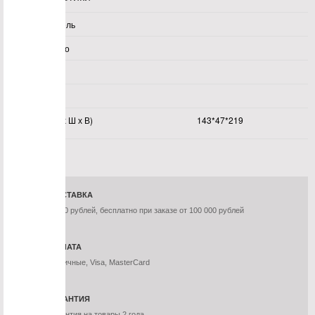
Производитель
Производство
Коллекция
Материал
Размеры (Д х Ш х В)
143*47*219
Вес, кг
ДОСТАВКА
1 200 рублей, бесплатно при заказе от 100 000 рублей
ОПЛАТА
Наличные, Visa, MasterCard
ГАРАНТИЯ
Гарантия на товары 2 года