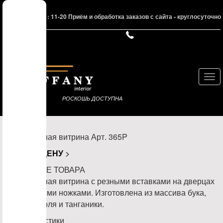
Режим работы : 11-20 Приём и обработка заказов с сайта - круглосуточно
Нав
РОСКОШЬ ДОСТУПНА
Двухдверная витрина Арт. 365P
УЗНАТЬ
ЦЕНУ
>
ОПИСАНИЕ ТОВАРА
Двухдверная витрина с резными вставками на дверцах
и фигурными ножками. Изготовлена из массива бука,
липы, тополя и танганики.
Характеристики